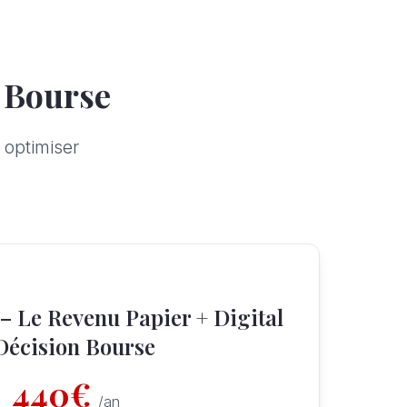
n Bourse
optimiser
 Le Revenu Papier + Digital
Décision Bourse
440
€
/
an