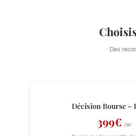
Choisis
Des reco
Décision Bourse – 
399
€
/
an